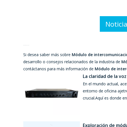
Notici
Módulo de intercomunicación SIP
Si desea saber más sobre
Módulo de intercomunicaci
desarrollo o consejos relacionados de la industria de
Mó
contáctanos para más información de
Módulo de inter
La claridad de la vo
En el mundo actual, ace
entorno de oficina ajetr
crucial.Aquí es donde en