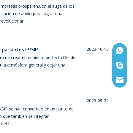
 empresas prosperen.Con el auge de los
cación de audio para lograr una
revolucionar
 parlantes IP/SIP
2023-10-13
Whatsap
hora de crear el ambiente perfecto.Desde
r la atmósfera general y dejar una
Skype:1
Correo 
2023-09-22
P/SIP se han convertido en un punto de
no que también se integran
del I