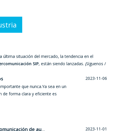
ustria
 la última situación del mercado, la tendencia en el
ercomunicación SIP
, están siendo lanzadas. ¡Síguenos /
os
2023-11-06
 importante que nunca.Ya sea en un
n de forma clara y eficiente es
2023-11-01
Exploración de módulos de audio de red IP/SIP para lograr la excelencia en la comunicación de audio