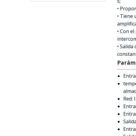
s;
• Propor
• Tiene 
amplific
• Con el
interco
• Salida
constan
Parám
Entra
tempe
alma
Red: 
Entra
Entra
Salid
Entra