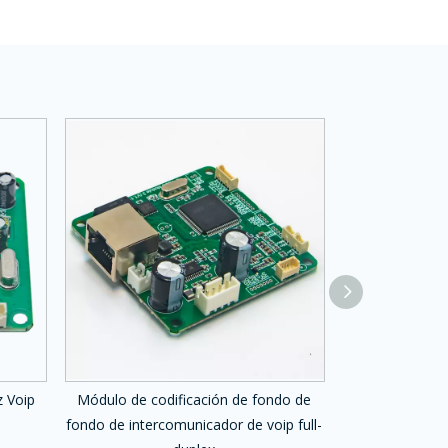
z Voip
Módulo de codificación de fondo de
Módulo de audi
fondo de intercomunicador de voip full-
SIP para reprodu