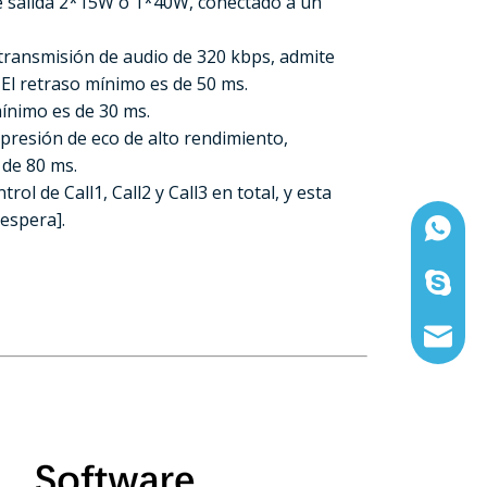
 de salida 2*15W o 1*40W, conectado a un
 transmisión de audio de 320 kbps, admite
l retraso mínimo es de 50 ms.
mínimo es de 30 ms.
upresión de eco de alto rendimiento,
 de 80 ms.
ol de Call1, Call2 y Call3 en total, y esta
espera].
Whatsap
Skype:1
Correo 