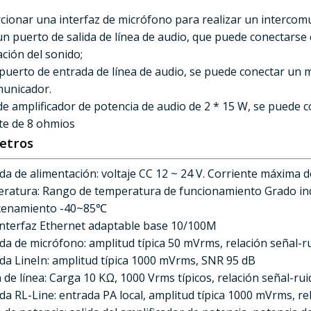
cionar una interfaz de micrófono para realizar un intercomu
un puerto de salida de línea de audio, que puede conectarse
ación del sonido;
 puerto de entrada de línea de audio, se puede conectar un 
municador.
 de amplificador de potencia de audio de 2 * 15 W, se puede 
te de 8 ohmios
etros
da de alimentación: voltaje CC 12 ~ 24 V. Corriente máxima d
ratura: Rango de temperatura de funcionamiento Grado ind
cenamiento -40~85℃
Interfaz Ethernet adaptable base 10/100M
da de micrófono: amplitud típica 50 mVrms, relación señal-r
da LineIn: amplitud típica 1000 mVrms, SNR 95 dB
a de línea: Carga 10 KΩ, 1000 Vrms típicos, relación señal-r
da RL-Line: entrada PA local, amplitud típica 1000 mVrms, re