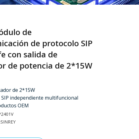
ódulo de
icación de protocolo SIP
e con salida de
or de potencia de 2*15W
icador de 2*15W
SIP independiente multifuncional
roductos OEM
P2401V
:
SINREY