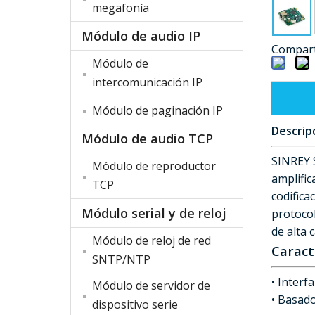
megafonía
Módulo de audio IP
Compart
Módulo de
intercomunicación IP
Módulo de paginación IP
Descrip
Módulo de audio TCP
SINREY
Módulo de reproductor
amplifi
TCP
codifica
Módulo serial y de reloj
protocol
de alta c
Módulo de reloj de red
Caract
SNTP/NTP
• Interf
Módulo de servidor de
• Basado
dispositivo serie