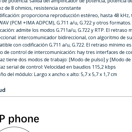
a de potencia: salida del amplificador de potencia, potencia
oz de 8 ohmios, resistencia constante
ificación: proporciona reproducción estéreo, hasta 48 kHz,
AV (PCM +IMA ADPCM), G.711 a/u, G.722 y otros formatos. E
icación: admite los modos G.711a/u, G.722 y RTP. El retraso 
eccional: intercomunicador bidireccional, con algoritmo de s
tible con codificación G.711 a/u, G.722. El retraso mínimo es
o de control de intercomunicación: hay tres interfaces de contr
faz tiene dos modos de trabajo: [Modo de pulso] y [Modo de 
faz serial de control: Velocidad en baudios 115,2 kbps
o del módulo: Largo x ancho x alto: 5,7 x 5,7 x 1,7 cm
tud