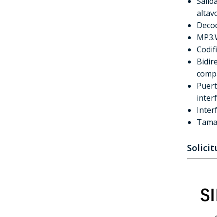
Salid
altav
Decod
MP3.W
Codif
Bidir
compa
Puert
inter
Inter
Tamañ
Solici