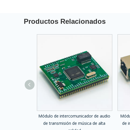
Productos Relacionados
tercomunicación
Módulo de intercomunicador de audio
Módu
SIP2401V
de transmisión de música de alta
de i