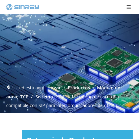
Usted está aquí:
Hogar
/
Productos
/
Módulo de
audio TCP
/
Sistema IP PA
/
Micrófono de escritorio
compatible con SIP para intercomunicadores de oficina