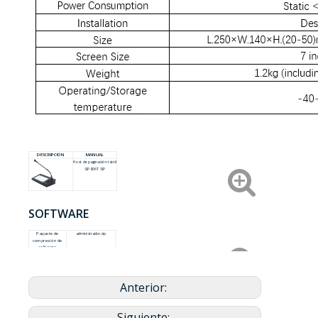
DESCRIPCIÓN
MANUAL
Host de paginación táctil
SIP806T SIP
SOFTWARE
Paquete de
administrador.zip
compresión de
software
manuales de
Manual del
software
administrador.pdf
Anterior:
Siguiente: