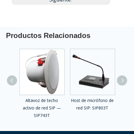
Productos Relacionados
de red
Altavoz de techo
Host de micrófono de
Colu
1T
activo de red SIP —
red SIP: SIP803T
activ
SIP743T