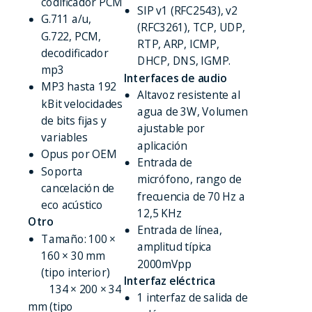
codificador PCM
SIP v1 (RFC2543), v2
G.711 a/u,
(RFC3261), TCP, UDP,
G.722, PCM,
RTP, ARP, ICMP,
decodificador
DHCP, DNS, IGMP.
mp3
Interfaces de audio
MP3 hasta 192
Altavoz resistente al
kBit velocidades
agua de 3W, Volumen
de bits fijas y
ajustable por
variables
aplicación
Opus por OEM
Entrada de
Soporta
micrófono, rango de
cancelación de
frecuencia de 70 Hz a
eco acústico
12,5 KHz
Otro
Entrada de línea,
Tamaño: 100 ×
amplitud típica
160 × 30 mm
2000mVpp
(tipo interior)
Interfaz eléctrica
134 × 200 × 34
1 interfaz de salida de
mm (tipo