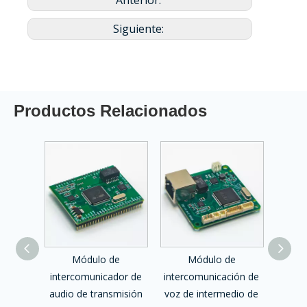
Anterior:
Siguiente:
Productos Relacionados
io de
Módulo de
Módulo de
Módul
ión SIP
intercomunicador de
intercomunicación de
de 
2401V
audio de transmisión
voz de intermedio de