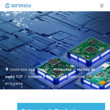
Usted está aquí:
Hogar
/
Productos
/
Módulo de
audio TCP
/
Sistema IP PA
/
Intercomunicador montado
en la pared