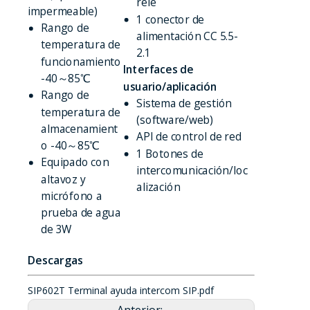
relé
impermeable)
1 conector de
Rango de
alimentación CC 5.5-
temperatura de
2.1
funcionamiento
Interfaces de
-40～85℃
usuario/aplicación
Rango de
Sistema de gestión
temperatura de
(software/web)
almacenamient
API de control de red
o -40～85℃
1 Botones de
Equipado con
intercomunicación/loc
altavoz y
alización
micrófono a
prueba de agua
de 3W
Descargas
SIP602T Terminal ayuda intercom SIP.pdf