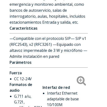
emergencia y monitoreo ambiental, como
bancos de autoservicio, salas de
interrogatorio, aulas, hospitales, incluidos
estacionamientos Entrada y salida, etc.
Características
—Compatible con el protocolo SIP— SIP v1
(RFC2543), v2 (RFC3261) —Equipado con
altavoz impermeable de 3 W y micrófono —
Admite instalación en pared
Parámetros
Fuerza
CC 12-24V
Formatos de
Interfaz de red
audio
Interfaz Ethernet
G.711 a/u,
adaptable de base
G.721,
10/100M