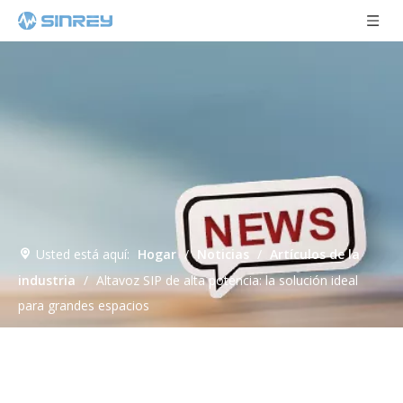
Usted está aquí:
Hogar
/
Noticias
/
Artículos de la
industria
/
Altavoz SIP de alta potencia: la solución ideal
para grandes espacios