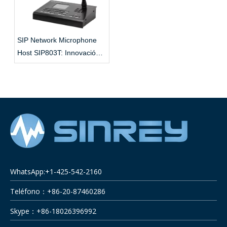
SIP Network Microphone
Host SIP803T: Innovación
inteligente para la
comunicación empresarial
WhatsApp:+1-425-542-2160
Teléfono：+86-20-87460286
Skype：+86-18026396992