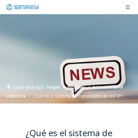
Usted está aquí:
Hogar
/
Noticias
/
Artículos de la
industria
/
¿Qué es el sistema de transmisión de red IP?
¿Qué es el sistema de