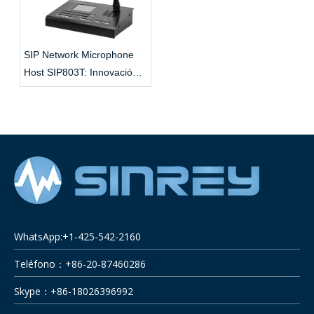
SIP Network Microphone
Host SIP803T: Innovación
inteligente para la
comunicación empresarial
WhatsApp:+1-425-542-2160
Teléfono：+86-20-87460286
Skype：+86-18026396992